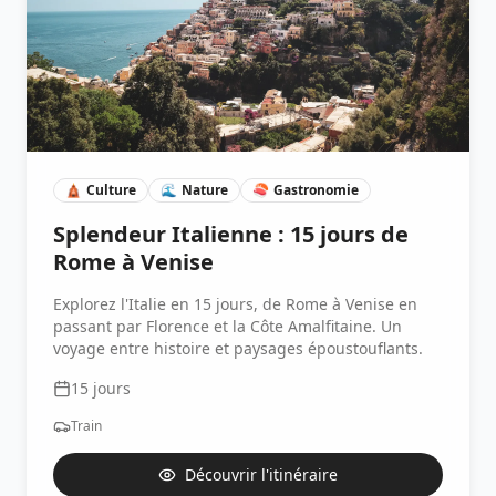
🛕
Culture
🌊
Nature
🍣
Gastronomie
Splendeur Italienne : 15 jours de
Rome à Venise
Explorez l'Italie en 15 jours, de Rome à Venise en
passant par Florence et la Côte Amalfitaine. Un
voyage entre histoire et paysages époustouflants.
15
jours
Train
Découvrir l'itinéraire