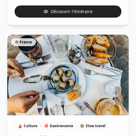
Découvrir l'itinéraire
France
🛕
Culture
🍣
Gastronomie
🦥
Slow travel