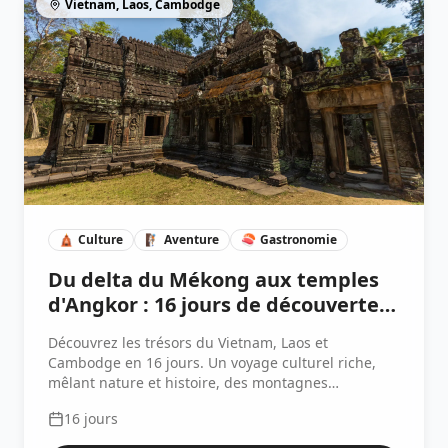
Vietnam, Laos, Cambodge
🛕
Culture
🧗🏽
Aventure
🍣
Gastronomie
Du delta du Mékong aux temples
d'Angkor : 16 jours de découverte
au Vietnam, Laos et Cambodge
Découvrez les trésors du Vietnam, Laos et
Cambodge en 16 jours. Un voyage culturel riche,
mêlant nature et histoire, des montagnes
laotiennes aux temples d'Angkor.
16
jours