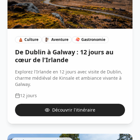
🛕
Culture
🧗🏽
Aventure
🍣
Gastronomie
De Dublin à Galway : 12 jours au
cœur de l'Irlande
Explorez l'Irlande en 12 jours avec visite de Dublin,
charme médiéval de Kinsale et ambiance vivante à
Galway.
12
jours
Découvrir l'itinéraire