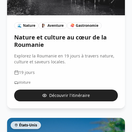
🌊
Nature
🧗🏽
Aventure
🍣
Gastronomie
Nature et culture au cœur de la
Roumanie
Explorez la Roumanie en 19 jours à travers nature,
culture et saveurs locales.
19
jours
Voiture
Découvrir l'itinéraire
États-Unis