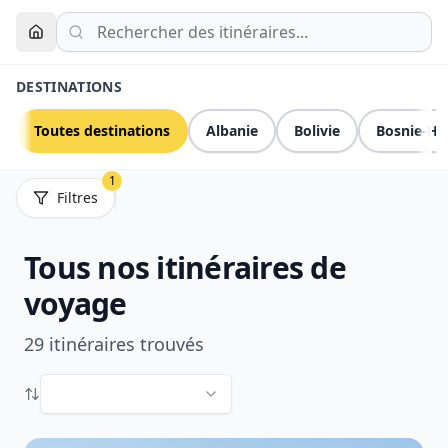
DESTINATIONS
Toutes destinations
Albanie
Bolivie
Bosnie-He
1
Filtres
Tous nos itinéraires de
voyage
29 itinéraires trouvés