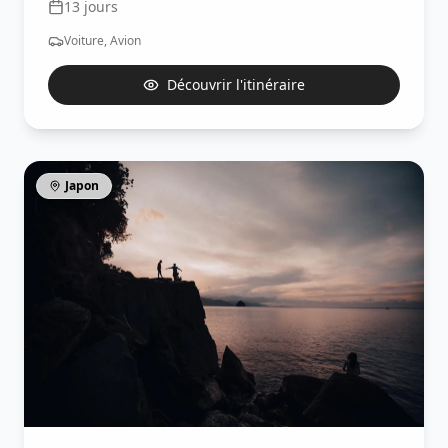
13
jours
Voiture, Avion
Découvrir l'itinéraire
Japon