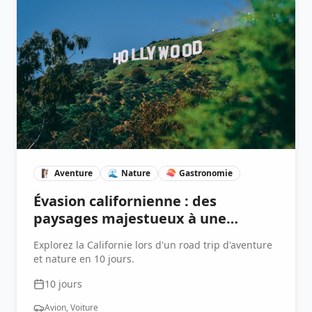
🧗🏽
Aventure
🌊
Nature
🍣
Gastronomie
Évasion californienne : des
paysages majestueux à une
escapade urbaine
Explorez la Californie lors d'un road trip d'aventure
et nature en 10 jours.
10
jours
Avion, Voiture