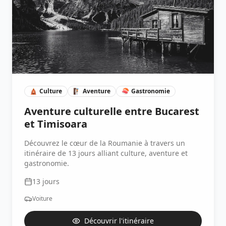
🛕
Culture
🧗🏽
Aventure
🍣
Gastronomie
Aventure culturelle entre Bucarest
et Timisoara
Découvrez le cœur de la Roumanie à travers un
itinéraire de 13 jours alliant culture, aventure et
gastronomie.
13
jours
Voiture
Découvrir l'itinéraire