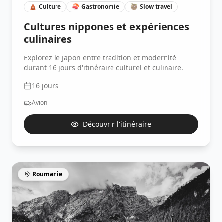
🛕
Culture
🍣
Gastronomie
🦥
Slow travel
Cultures nippones et expériences
culinaires
Explorez le Japon entre tradition et modernité
durant 16 jours d'itinéraire culturel et culinaire.
16
jours
Avion
Découvrir l'itinéraire
Roumanie