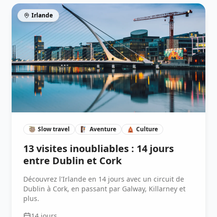
Irlande
🦥
Slow travel
🧗🏽
Aventure
🛕
Culture
13 visites inoubliables : 14 jours
entre Dublin et Cork
Découvrez l'Irlande en 14 jours avec un circuit de
Dublin à Cork, en passant par Galway, Killarney et
plus.
14
jours