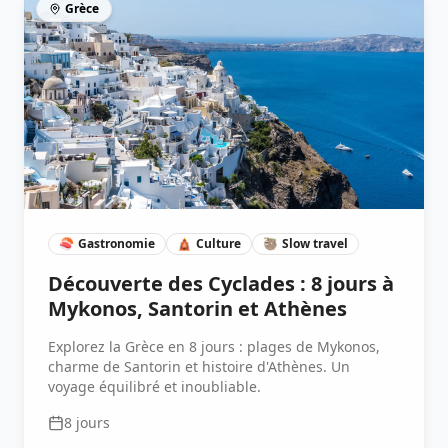
Grèce
🍣
Gastronomie
🛕
Culture
🦥
Slow travel
Découverte des Cyclades : 8 jours à
Mykonos, Santorin et Athènes
Explorez la Grèce en 8 jours : plages de Mykonos,
charme de Santorin et histoire d'Athènes. Un
voyage équilibré et inoubliable.
8
jours