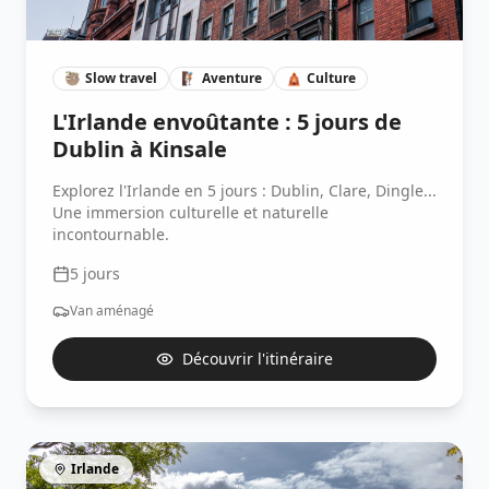
🦥
Slow travel
🧗🏽
Aventure
🛕
Culture
L'Irlande envoûtante : 5 jours de
Dublin à Kinsale
Explorez l'Irlande en 5 jours : Dublin, Clare, Dingle...
Une immersion culturelle et naturelle
incontournable.
5
jours
Van aménagé
Découvrir l'itinéraire
Irlande