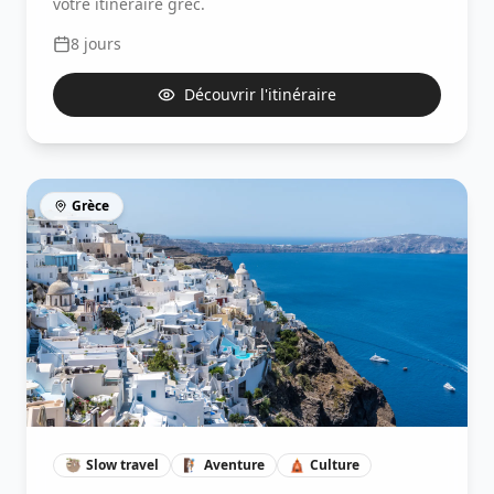
votre itinéraire grec.
8
jours
Découvrir l'itinéraire
Grèce
🦥
Slow travel
🧗🏽
Aventure
🛕
Culture