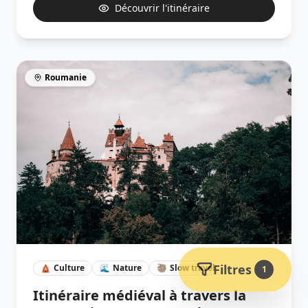
Découvrir l'itinéraire
Roumanie
Filtres
🛕
Culture
🌊
Nature
🦥
Slow travel
1
Itinéraire médiéval à travers la