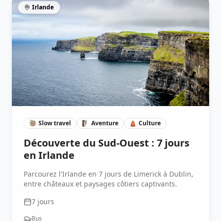
Irlande
🦥
Slow travel
🧗🏽
Aventure
🛕
Culture
Découverte du Sud-Ouest : 7 jours
en Irlande
Parcourez l'Irlande en 7 jours de Limerick à Dublin,
entre châteaux et paysages côtiers captivants.
7
jours
Bus