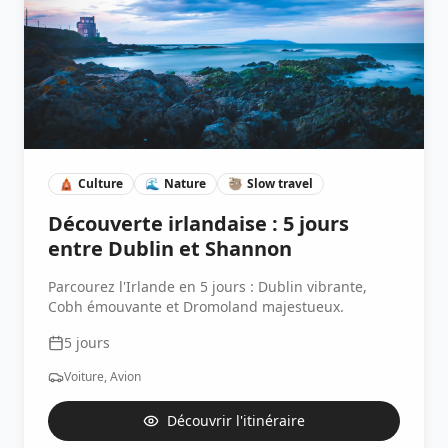
🛕
Culture
🌊
Nature
🦥
Slow travel
Découverte irlandaise : 5 jours
entre Dublin et Shannon
Parcourez l'Irlande en 5 jours : Dublin vibrante,
Cobh émouvante et Dromoland majestueux.
5
jours
Voiture, Avion
Découvrir l'itinéraire