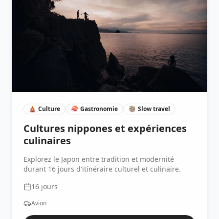
🛕
Culture
🍣
Gastronomie
🦥
Slow travel
Cultures nippones et expériences
culinaires
Explorez le Japon entre tradition et modernité
durant 16 jours d'itinéraire culturel et culinaire.
16
jours
Avion