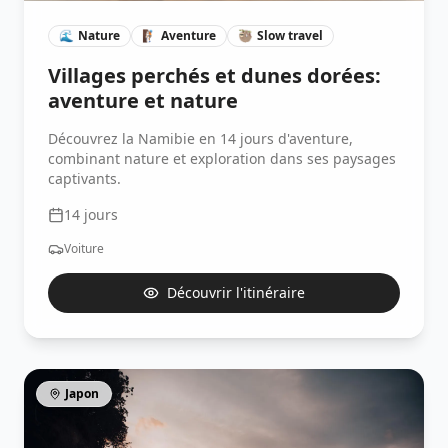
🌊
Nature
🧗🏽
Aventure
🦥
Slow travel
Villages perchés et dunes dorées:
aventure et nature
Découvrez la Namibie en 14 jours d'aventure,
combinant nature et exploration dans ses paysages
captivants.
14
jours
Voiture
Découvrir l'itinéraire
Japon