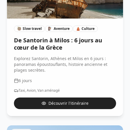
🦥
Slow travel
🧗🏽
Aventure
🛕
Culture
De Santorin à Milos : 6 jours au
cœur de la Grèce
Explorez Santorin, Athènes et Milos en 6 jours :
panoramas époustouflants, histoire ancienne et
plages secrètes.
6
jours
Taxi, Avion, Van aménagé
Découvrir l'itinéraire