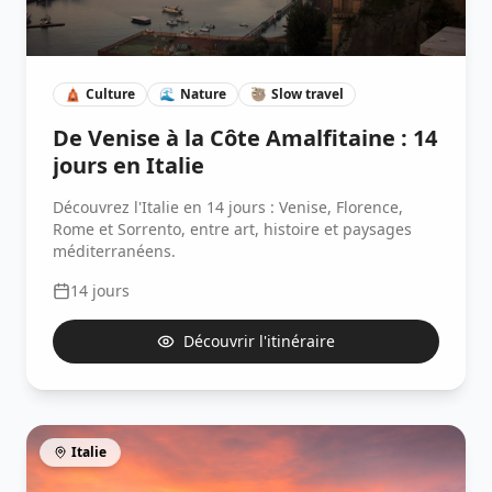
🛕
Culture
🌊
Nature
🦥
Slow travel
De Venise à la Côte Amalfitaine : 14
jours en Italie
Découvrez l'Italie en 14 jours : Venise, Florence,
Rome et Sorrento, entre art, histoire et paysages
méditerranéens.
14
jours
Découvrir l'itinéraire
Italie