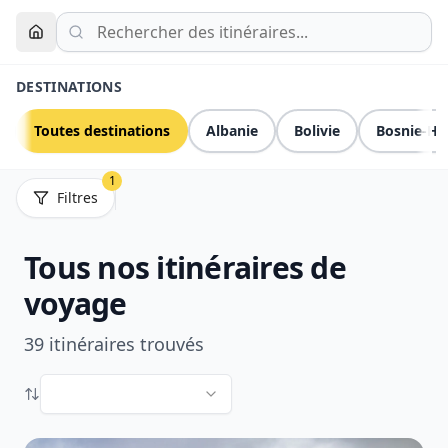
DESTINATIONS
Toutes destinations
Albanie
Bolivie
Bosnie-He
1
Filtres
Tous nos itinéraires de
voyage
39 itinéraires trouvés