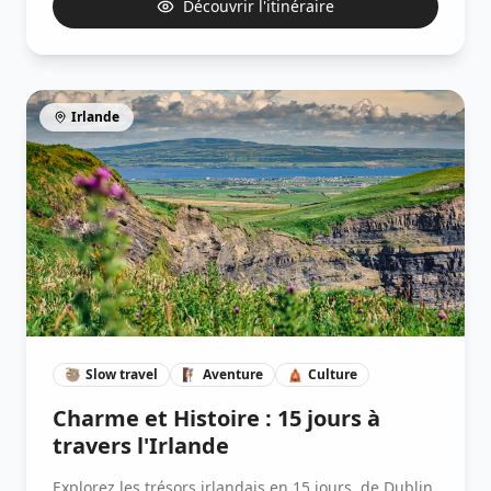
Découvrir l'itinéraire
Irlande
🦥
Slow travel
🧗🏽
Aventure
🛕
Culture
Charme et Histoire : 15 jours à
travers l'Irlande
Explorez les trésors irlandais en 15 jours, de Dublin