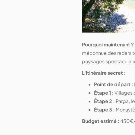
Pourquoi maintenant ?
méconnue des radars to
paysages spectaculaire
L'itinéraire secret :
Point de départ :
Étape 1 :
Villages 
Étape 2 :
Parga, le
Étape 3 :
Monastèr
Budget estimé :
450€/p