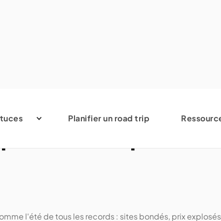
ventures anti-foul
tuces
Planifier un road trip
Ressourc
ips secrets pour a
me l'été de tous les records : sites bondés, prix explosés 