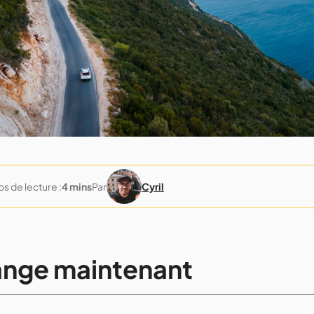
s de lecture :
4 mins
Par
Cyril
ange maintenant