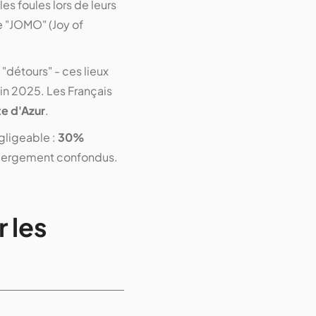
es foules lors de leurs
e "JOMO" (Joy of
 "détours" - ces lieux
in 2025. Les Français
te d'Azur
.
gligeable :
30%
hébergement confondus.
 les