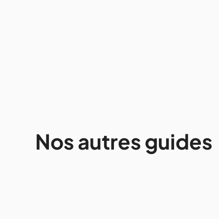
Canada
19 activités
incontournables à faire à
Montréal, Canada
12/2024
13 mins
•
Nos autres guides