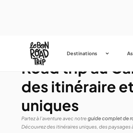
Destinations
As
Road trip au Ca
des itinéraire e
uniques
Partez à l’aventure avec notre
guide complet de r
Découvrez des itinéraires uniques, des paysages à