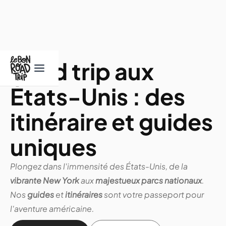
Road trip aux
États-Unis : des
itinéraire et guides
uniques
Plongez dans l'immensité des États-Unis, de la
vibrante New York
aux
majestueux parcs nationaux
.
Nos
guides
et
itinéraires
sont votre passeport pour
l'aventure américaine.