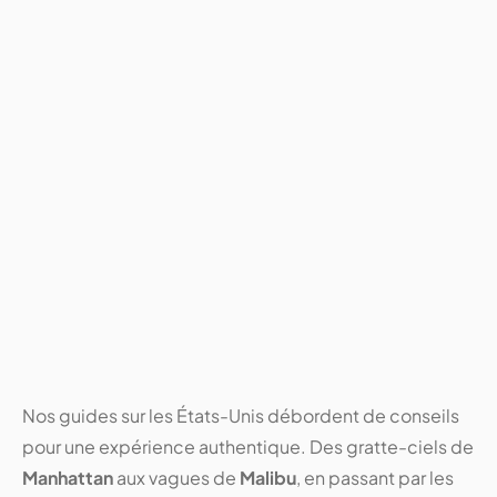
États-Unis
Meilleure eSIM pour les USA en
2026 : Comparatif forfaits
illimités & Internet
01/2025
8 mins
Nos guides sur les États-Unis débordent de conseils
pour une expérience authentique. Des gratte-ciels de
Manhattan
aux vagues de
Malibu
, en passant par les