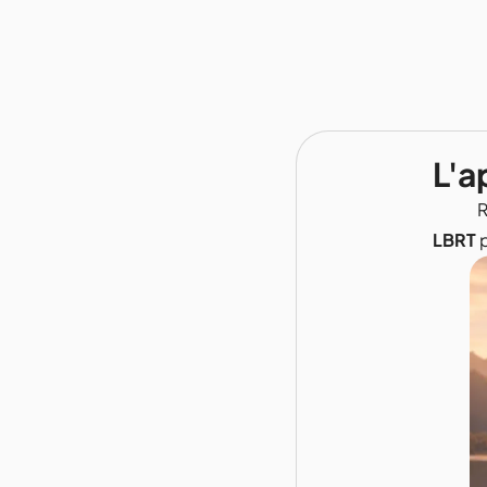
L'a
R
LBRT