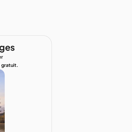
ages
er
gratuit.