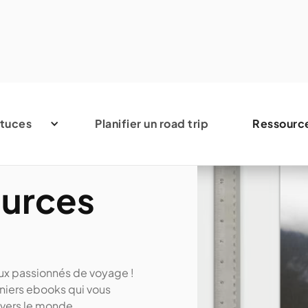
tuces
Planifier un road trip
Ressourc
ources
ux passionnés de voyage !
niers ebooks qui vous
vers le monde.