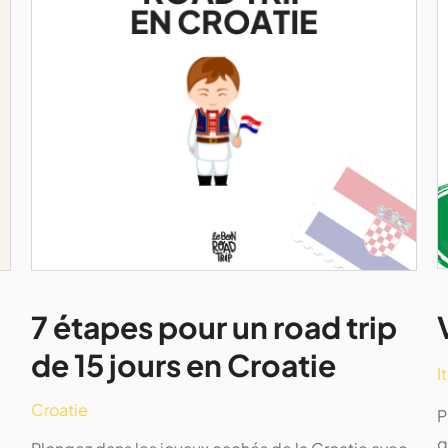
7 étapes pour un road trip
de 15 jours en Croatie
I
Croatie
P
g