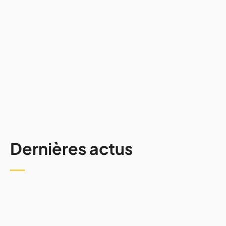
Avis et conseils
Comment rester connecté à
Internet lors d'un voyage en van
07/2026
4mins
Dernières actus