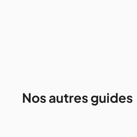
Monténégro
Visiter Bar au
Monténégro : que faire
et voir (Guide Stari Bar)
02/2026
6 mins
•
Nos autres guides