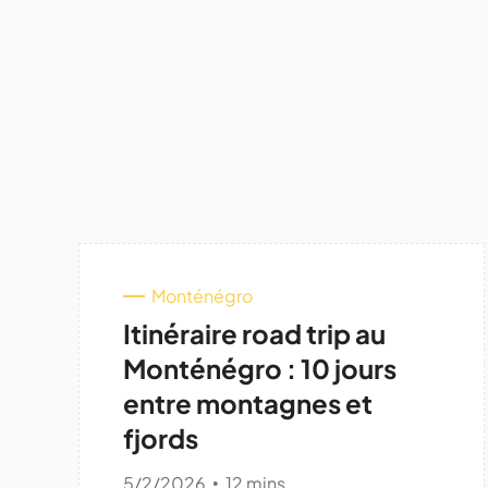
Monténégro
Itinéraire road trip au
Monténégro : 10 jours
entre montagnes et
fjords
5/2/2026
12 mins
•