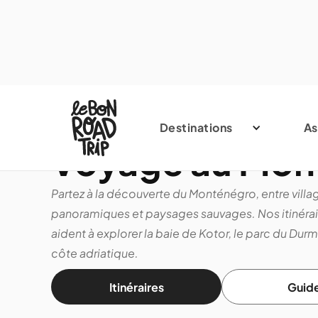
Destinations
As
Voyage au Mon
Partez à la découverte du Monténégro, entre vill
panoramiques et paysages sauvages. Nos itinérair
aident à explorer la baie de Kotor, le parc du Durmit
côte adriatique.
Itinéraires
Guid