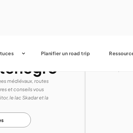
tuces
Planifier un road trip
Ressourc
ténégro
ages médiévaux, routes
es et conseils vous
or, le lac Skadar et la
es