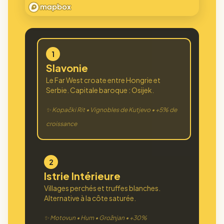
1
Slavonie
Le Far West croate entre Hongrie et
Serbie. Capitale baroque : Osijek.
✨ Kopački Rit • Vignobles de Kutjevo • +5% de
croissance
2
Istrie Intérieure
Villages perchés et truffes blanches.
Alternative à la côte saturée.
✨ Motovun • Hum • Grožnjan • +30%