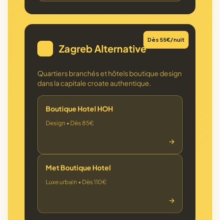
Dès 55€/nuit
Zagreb Alternative
🎨
Quartiers branchés et hôtels boutique design
dans la capitale croate authentique.
Boutique Hotel HOH
Design • Dès 85€
→
Met Boutique Hotel
Luxe urbain • Dès 110€
→