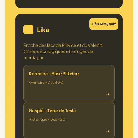
Dès 40€/nuit
Lika
🏔️
Proche des lacs de Plitvice et du Velebit.
Chalets écologiques et refuges de
montagne.
Korenica - Base Plitvice
Aventure • Dès 40€
→
Gospić - Terre de Tesla
Historique • Dès 42€
→