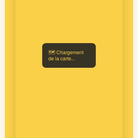
🗺️ Chargement
de la carte...