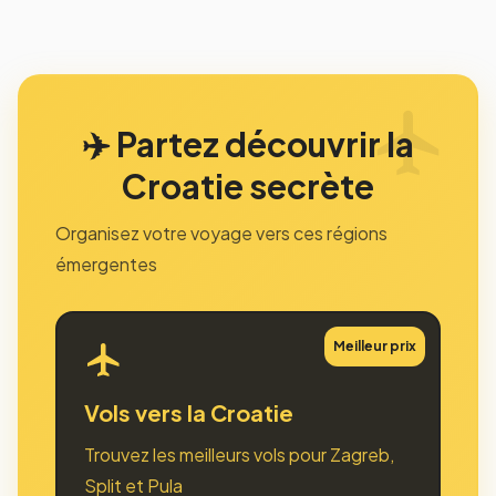
✈️ Partez découvrir la
Croatie secrète
Organisez votre voyage vers ces régions
émergentes
Meilleur prix
Vols vers la Croatie
Trouvez les meilleurs vols pour Zagreb,
Split et Pula