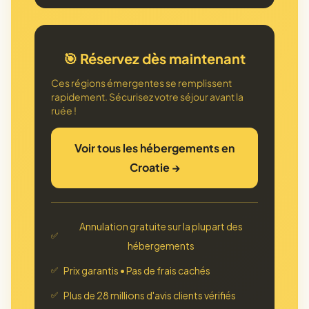
🎯 Réservez dès maintenant
Ces régions émergentes se remplissent
rapidement. Sécurisez votre séjour avant la
ruée !
Voir tous les hébergements en
Croatie →
Annulation gratuite sur la plupart des
✅
hébergements
Prix garantis • Pas de frais cachés
✅
Plus de 28 millions d'avis clients vérifiés
✅