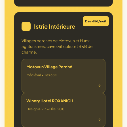
Dès 65€/nuit
Istrie Intérieure
🍷
Villages perchés de Motovun et Hum :
agriturismes, caves viticoles et B&B de
charme.
Motovun Village Perché
Médiéval • Dès 65€
→
Winery Hotel ROXANICH
Design & Vin • Dès 120€
→