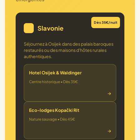
Dès 35€/nuit
Slavonie
🏰
Séjournez à Osijek dans des palais baroques
restaurés ou des maisons d'hôtes rurales
authentiques.
Hotel Osijek & Waldinger
Centre historique • Dès 35€
→
Eco-lodges Kopački Rit
Nature sauvage • Dès 45€
→