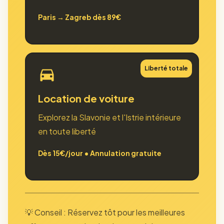
Paris → Zagreb dès 89€
Liberté totale
Location de voiture
Explorez la Slavonie et l'Istrie intérieure
en toute liberté
Dès 15€/jour • Annulation gratuite
💡 Conseil : Réservez tôt pour les meilleures