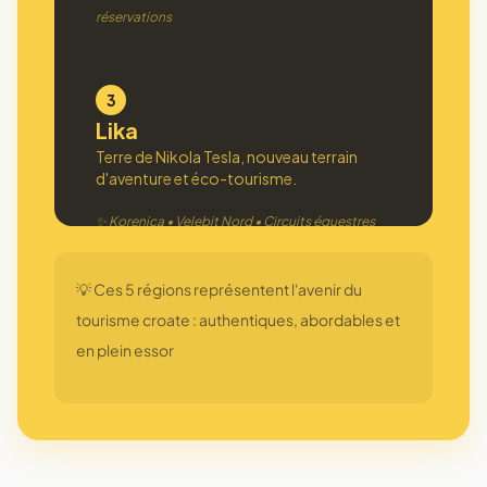
réservations
3
Lika
Terre de Nikola Tesla, nouveau terrain
d'aventure et éco-tourisme.
✨ Korenica • Velebit Nord • Circuits équestres
💡 Ces 5 régions représentent l'avenir du
4
tourisme croate : authentiques, abordables et
Zagreb Alternative
en plein essor
La capitale cool qui rivalise avec Prague.
Street-art et culture underground.
✨ Siget • Dugave • +6% de nuitées