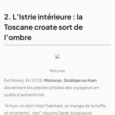
5
Massif du Velebit
2. L’Istrie intérieure : la
La "Patagonie européenne". Trois climats,
ours bruns, zéro foule.
Toscane croate sort de
✨ UNESCO • Sanctuaire ours Kuterevo • Sentier
l’ombre
Premuzic
Motovun
Exit Rovinj. En 2025,
Motovun, Grožnjan ou Hum
deviennent les pépites prisées des voyageurs en
quête d’authenticité.
"À Hum, on dort chez l’habitant, on mange de la truffe,
et on entend… rien", résume Sarah, blogueuse