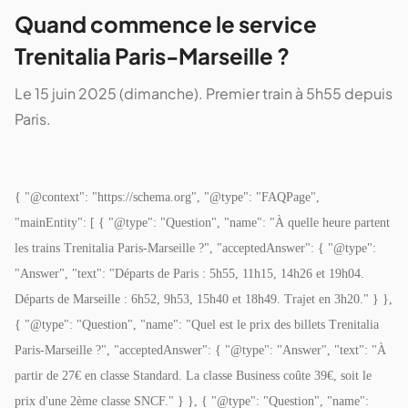
Quand commence le service
Trenitalia Paris-Marseille ?
Le 15 juin 2025 (dimanche). Premier train à 5h55 depuis
Paris.
{ "@context": "https://schema.org", "@type": "FAQPage",
"mainEntity": [ { "@type": "Question", "name": "À quelle heure partent
les trains Trenitalia Paris-Marseille ?", "acceptedAnswer": { "@type":
"Answer", "text": "Départs de Paris : 5h55, 11h15, 14h26 et 19h04.
Départs de Marseille : 6h52, 9h53, 15h40 et 18h49. Trajet en 3h20." } },
{ "@type": "Question", "name": "Quel est le prix des billets Trenitalia
Paris-Marseille ?", "acceptedAnswer": { "@type": "Answer", "text": "À
partir de 27€ en classe Standard. La classe Business coûte 39€, soit le
prix d'une 2ème classe SNCF." } }, { "@type": "Question", "name":