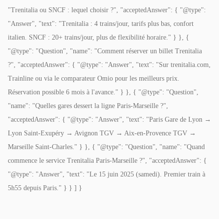
"Trenitalia ou SNCF : lequel choisir ?", "acceptedAnswer": { "@type":
"Answer", "text": "Trenitalia : 4 trains/jour, tarifs plus bas, confort
italien. SNCF : 20+ trains/jour, plus de flexibilité horaire." } }, {
"@type": "Question", "name": "Comment réserver un billet Trenitalia
?", "acceptedAnswer": { "@type": "Answer", "text": "Sur trenitalia.com,
Trainline ou via le comparateur Omio pour les meilleurs prix.
Réservation possible 6 mois à l'avance." } }, { "@type": "Question",
"name": "Quelles gares dessert la ligne Paris-Marseille ?",
"acceptedAnswer": { "@type": "Answer", "text": "Paris Gare de Lyon →
Lyon Saint-Exupéry → Avignon TGV → Aix-en-Provence TGV →
Marseille Saint-Charles." } }, { "@type": "Question", "name": "Quand
commence le service Trenitalia Paris-Marseille ?", "acceptedAnswer": {
"@type": "Answer", "text": "Le 15 juin 2025 (samedi). Premier train à
5h55 depuis Paris." } } ] }