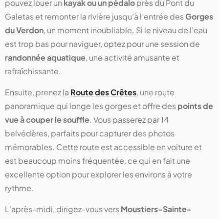
pouvez louer un
kayak ou un pédalo
près du Pont du
Galetas et remonter la rivière jusqu’à l’entrée des
Gorges
du Verdon
, un moment inoubliable. Si le niveau de l’eau
est trop bas pour naviguer, optez pour une session de
randonnée aquatique
, une activité amusante et
rafraîchissante.
Ensuite, prenez la
Route des Crêtes
, une route
panoramique qui longe les gorges et offre des
points de
vue à couper le souffle
. Vous passerez par 14
belvédères, parfaits pour capturer des photos
mémorables. Cette route est accessible en voiture et
est beaucoup moins fréquentée, ce qui en fait une
excellente option pour explorer les environs à votre
rythme.
L’après-midi, dirigez-vous vers
Moustiers-Sainte-