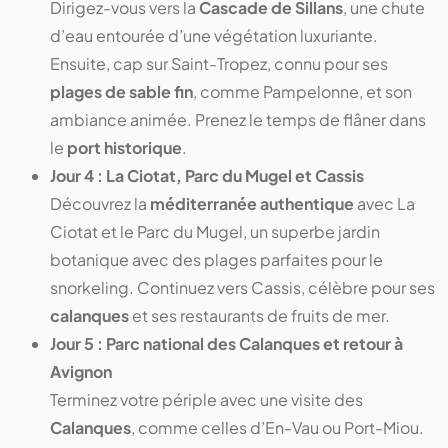
Dirigez-vous vers la
Cascade de Sillans
, une chute
d’eau entourée d’une végétation luxuriante.
Ensuite, cap sur Saint-Tropez, connu pour ses
plages de sable fin
, comme Pampelonne, et son
ambiance animée. Prenez le temps de flâner dans
le
port historique
.
Jour 4 : La Ciotat, Parc du Mugel et Cassis
Découvrez la
méditerranée authentique
avec La
Ciotat et le Parc du Mugel, un superbe jardin
botanique avec des plages parfaites pour le
snorkeling. Continuez vers Cassis, célèbre pour ses
calanques
et ses restaurants de fruits de mer.
Jour 5 : Parc national des Calanques et retour à
Avignon
Terminez votre périple avec une visite des
Calanques
, comme celles d’En-Vau ou Port-Miou.