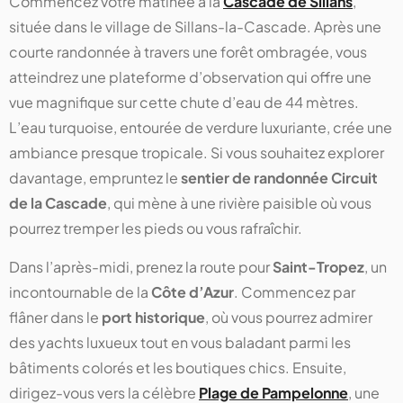
Commencez votre matinée à la
Cascade de Sillans
,
située dans le village de Sillans-la-Cascade. Après une
courte randonnée à travers une forêt ombragée, vous
atteindrez une plateforme d’observation qui offre une
vue magnifique sur cette chute d’eau de 44 mètres.
L’eau turquoise, entourée de verdure luxuriante, crée une
ambiance presque tropicale. Si vous souhaitez explorer
davantage, empruntez le
sentier de randonnée Circuit
de la Cascade
, qui mène à une rivière paisible où vous
pourrez tremper les pieds ou vous rafraîchir.
Dans l’après-midi, prenez la route pour
Saint-Tropez
, un
incontournable de la
Côte d’Azur
. Commencez par
flâner dans le
port historique
, où vous pourrez admirer
des yachts luxueux tout en vous baladant parmi les
bâtiments colorés et les boutiques chics. Ensuite,
dirigez-vous vers la célèbre
Plage de Pampelonne
, une