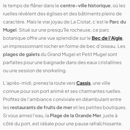
le temps de flâner dans le
centre-ville historique
, où les
ruelles révèlent des églises et des bâtiments pleins de
caractère. Mais le vrai joyau de La Ciotat, c’est le
Parc du
Mugel
. Situé sur une presqu’île rocheuse, ce parc
botanique offre une vue splendide sur le
Bec de l’Aigle
,
un impressionnant rocher en forme de bec d’oiseau. Les
plages de galets
du Grand Mugel et Petit Mugel sont
parfaites pour une baignade dans des eaux cristallines
ou une session de snorkeling.
L’après-midi, prenez la route vers
Cassis
, une ville
connue pour son port animé et ses charmantes ruelles.
Profitez de l’ambiance conviviale en déambulant entre
les
restaurants de fruits de mer
et les petites boutiques.
Si vous aimez l’eau, la
Plage de la Grande Mer
, juste à
côté du port, est idéale pour une pause rafraîchissante.