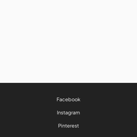
Canada
Découvrez les nouvelles
attractions lors de votre
prochain road trip à Ottawa
30/10/2025
4 mins
Facebook
Instagram
Pinterest