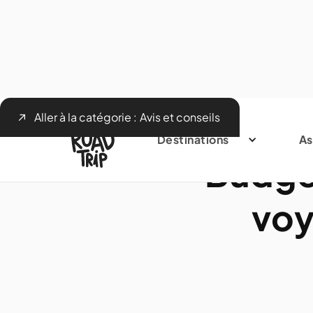
Aller à la catégorie :
Avis et conseils
Destinations
As
Budget
voy