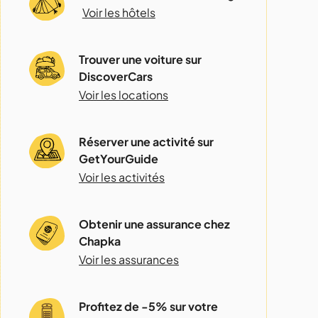
Voir les hôtels
Trouver une voiture sur
DiscoverCars
Voir les locations
Réserver une activité sur
GetYourGuide
Voir les activités
Obtenir une assurance chez
Chapka
Voir les assurances
Profitez de -5% sur votre