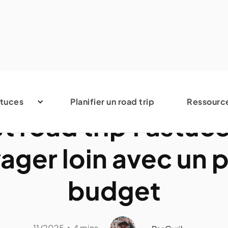
Avis et conseils
tuces
Planifier un road trip
Ressourc
 road trip : astuc
ager loin avec un p
budget
11/2025
4 mins
•