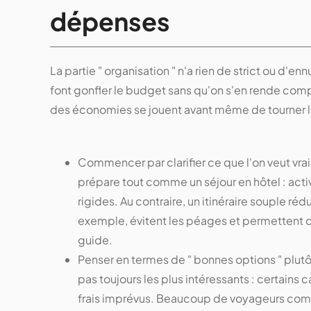
dépenses
La partie " organisation " n'a rien de strict ou d'en
font gonfler le budget sans qu'on s'en rende com
des économies se jouent avant même de tourner l
Commencer par clarifier ce que l'on veut vrai
prépare tout comme un séjour en hôtel : acti
rigides. Au contraire, un itinéraire souple ré
exemple, évitent les péages et permettent d
guide.
Penser en termes de " bonnes options " plutôt
pas toujours les plus intéressants : certains
frais imprévus. Beaucoup de voyageurs com