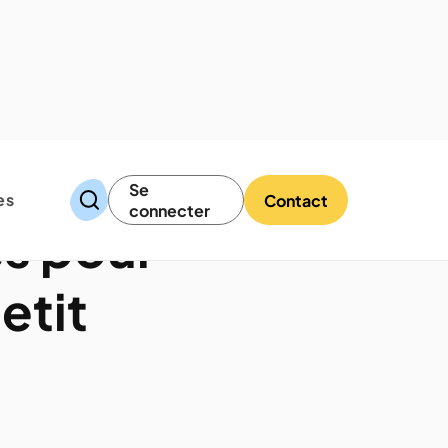
Se
es
Contact
connecter
es pour
etit