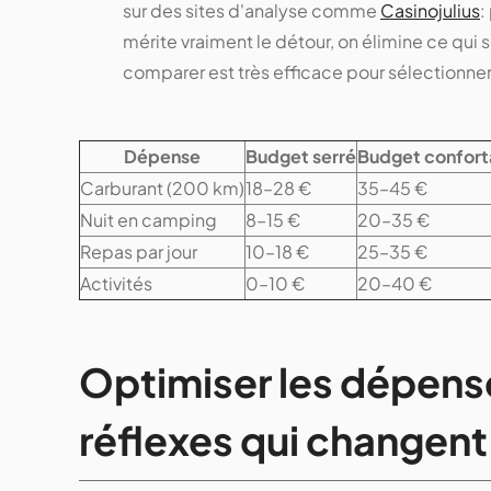
sur des sites d'analyse comme
Casinojulius
:
mérite vraiment le détour, on élimine ce qui
comparer est très efficace pour sélectionner
Dépense
Budget serré
Budget confort
Carburant (200 km)
18–28 €
35–45 €
Nuit en camping
8–15 €
20–35 €
Repas par jour
10–18 €
25–35 €
Activités
0–10 €
20–40 €
Optimiser les dépenses
réflexes qui changent