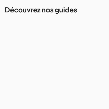
Découvrez nos guides
Autres destinations
Location de voiture en Islande :
guide complet pour votre road