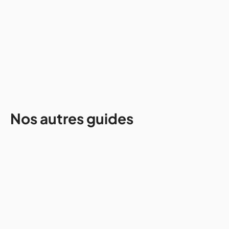
endroits pour les aventuriers et
les amateurs de culture
10/2024
3 mins
Nos autres guides