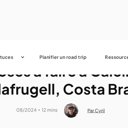
Espagne
tuces
Planifier un road trip
Ressourc
oses à faire à Calel
lafrugell, Costa Br
08/2024
12 mins
•
Par Cyril