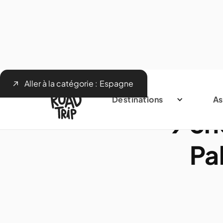
Aller à la catégorie :
Espagne
Destinations
As
9 ch
Pa