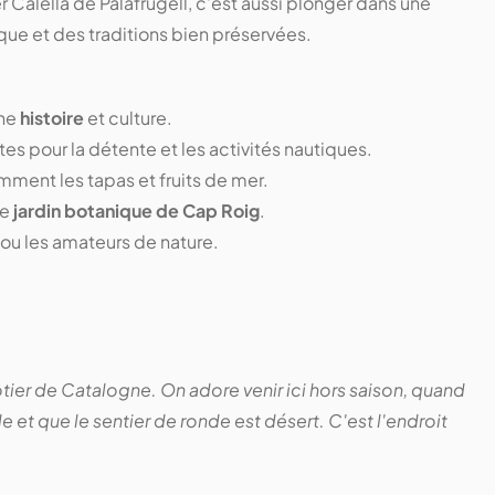
r Calella de Palafrugell, c'est aussi plonger dans une
que et des traditions bien préservées.
che
histoire
et culture.
es pour la détente et les activités nautiques.
ment les tapas et fruits de mer.
le
jardin botanique de Cap Roig
.
 ou les amateurs de nature.
tier de Catalogne. On adore venir ici hors saison, quand
e et que le sentier de ronde est désert. C'est l'endroit