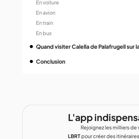
En voiture
En avion
En train
En bus
Quand visiter Calella de Palafrugell sur 
Conclusion
L'app indispens
Rejoignez les milliers de 
LBRT
pour créer des itinéraire