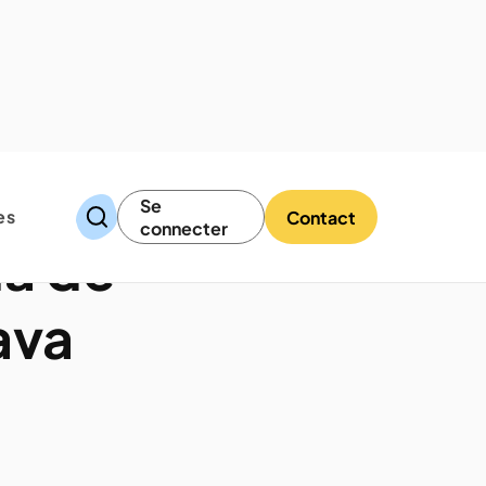
Se
es
Contact
connecter
la de
ava