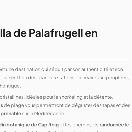
lla de Palafrugell en
 est une destination qui séduit par son authenticité et son
sque est loin des grandes stations balnéaires surpeuplées,
thentique.
ristallines, idéales pour le snorkeling et la détente,
ts
de plage vous permettront de déguster des tapas et des
mprenable
sur la Méditerranée.
din botanique de Cap Roig
et les chemins de
randonnée
le