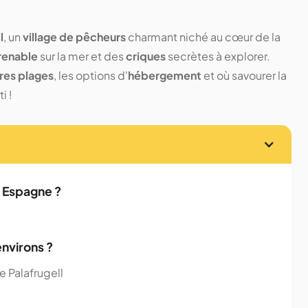
l
, un
village de pêcheurs
charmant niché au cœur de la
renable
sur la mer et des
criques
secrètes à explorer.
res plages
, les options d'
hébergement
et où savourer la
i !
n Espagne ?
environs ?
e Palafrugell