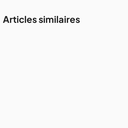
Articles similaires
France
Road trip au départ de Lyon :
notre itinéraire entre Beaujolais
et Ardèche