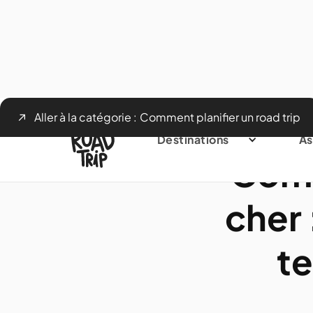
Aller à la catégorie :
Comment planifier un road trip
Destinations
As
Comm
cher 
t