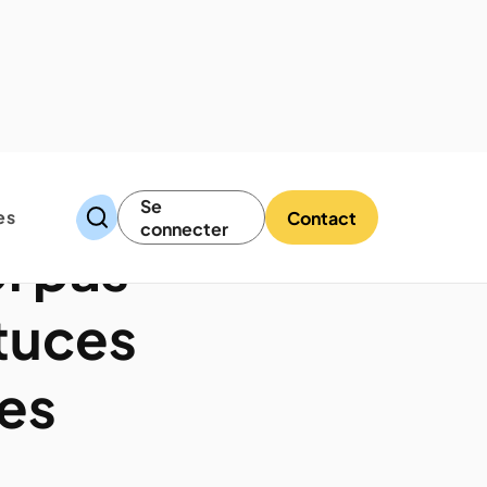
Se
es
Contact
connecter
l pas
stuces
es