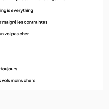
ing is everything
r malgré les contraintes
n vol pas cher
e toujours
s vols moins chers