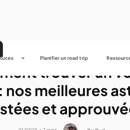
Comment planifier un road trip
tuces
Planifier un road trip
Ressourc
ent trouver un vo
: nos meilleures a
estées et approuvé
10/2025
7 mins
•