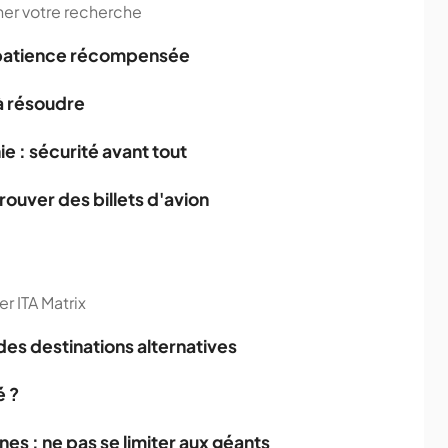
iner votre recherche
la patience récompensée
 à résoudre
 : sécurité avant tout
trouver des billets d'avion
er ITA Matrix
es destinations alternatives
é ?
s : ne pas se limiter aux géants