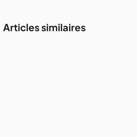
Articles similaires
France
Road trip au départ de Lyon :
notre itinéraire entre Beaujolais