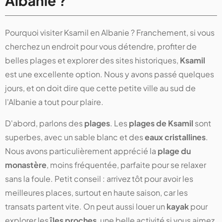
Albanie ?
Pourquoi visiter Ksamil en Albanie ? Franchement, si vous
cherchez un endroit pour vous détendre, profiter de
belles plages et explorer des sites historiques,
Ksamil
est une excellente option. Nous y avons passé quelques
jours, et on doit dire que cette petite ville au sud de
l'Albanie a tout pour plaire.
D'abord, parlons des
plages
. Les
plages de Ksamil
sont
superbes, avec un sable blanc et des
eaux cristallines
.
Nous avons particulièrement apprécié la
plage du
monastère
, moins fréquentée, parfaite pour se relaxer
sans la foule. Petit conseil : arrivez tôt pour avoir les
meilleures places, surtout en haute saison, car les
transats partent vite. On peut aussi louer un
kayak
pour
explorer les
îles proches
, une belle activité si vous aimez