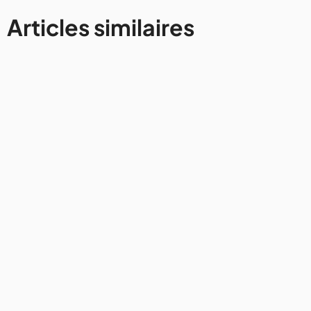
Articles similaires
France
Road trip au départ de Lyon :
notre itinéraire entre Beaujolais
et Ardèche
7/8/2026