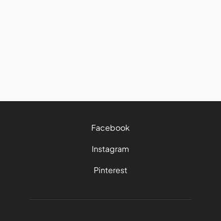
Découvrez ce passage oblige
d'une demi-journée lors de
votre séjour en Martinique
7/8/2026
3 mins
Facebook
Instagram
Pinterest