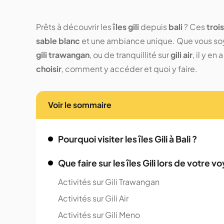
Prêts à découvrir les
îles gili
depuis
bali
? Ces
trois
sable blanc
et une ambiance unique. Que vous so
gili trawangan
, ou de tranquillité sur
gili air
, il y e
choisir
, comment y accéder et quoi y faire.
Voir le sommaire
Pourquoi visiter les îles Gili à Bali ?
Que faire sur les îles Gili lors de votre 
Activités sur Gili Trawangan
Activités sur Gili Air
Activités sur Gili Meno