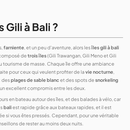
 Gili à Bali ?
s,
farniente
, et un peu d'aventure, alors les
îles gili à bali
l composé de
trois îles
(Gili Trawangan, Gili Meno et Gili
u tourisme de masse. Chaque île offre une ambiance
aite pour ceux qui veulent profiter de la
vie nocturne
,
c des
plages de sable blanc
et des spots de
snorkeling
st un excellent compromis entre les deux.
ours en bateau autour des îles, et des balades à vélo, car
is
bali
est rapide grâce aux bateaux rapides, et il est
ée si vous êtes pressés. Cependant, pour une véritable
seillons de rester au moins deux nuits.