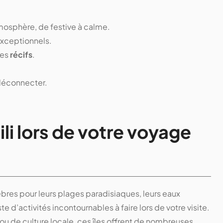
tmosphère, de festive à calme.
xceptionnels.
des
récifs
.
 déconnecter.
ili
lors de votre voyage
èbres pour leurs plages paradisiaques, leurs eaux
ste d’activités incontournables à faire lors de votre visite.
ou de culture locale, ces îles offrent de nombreuses