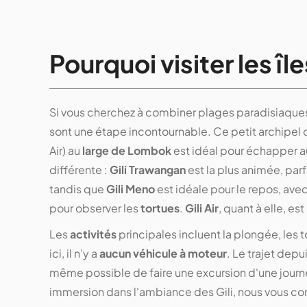
Pourquoi visiter les îles
Si vous cherchez à combiner plages paradisiaque
sont une étape incontournable. Ce petit archipe
Air) au
large de Lombok
est idéal pour échapper a
différente :
Gili Trawangan
est la plus animée, parf
tandis que
Gili Meno
est idéale pour le repos, ave
pour observer les
tortues
.
Gili Air
, quant à elle, e
Les
activités
principales incluent la plongée, les t
ici, il n’y a
aucun véhicule à moteur
. Le trajet depu
même possible de faire une excursion d'une journ
immersion dans l'ambiance des Gili, nous vous con