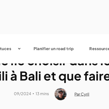
Indonésie
tuces
Planifier un road trip
Ressourc
e île choisir dans le
li à Bali et que fair
09/2024
13 mins
•
Par Cyril