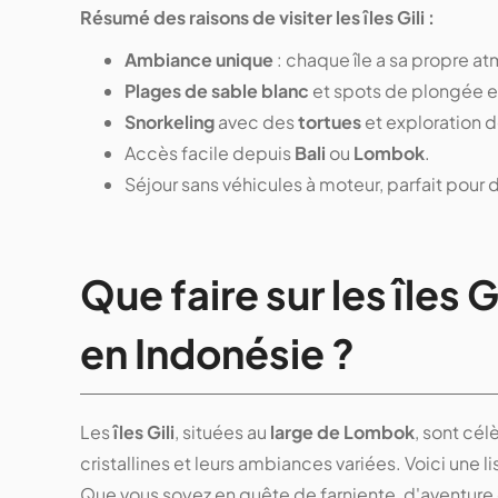
Résumé des raisons de visiter les îles Gili :
Ambiance unique
: chaque île a sa propre a
Plages de sable blanc
et spots de plongée e
Snorkeling
avec des
tortues
et exploration 
Accès facile depuis
Bali
ou
Lombok
.
Séjour sans véhicules à moteur, parfait pour
Que faire sur les
îles G
en Indonésie ?
Les
îles Gili
, situées au
large de Lombok
, sont cél
cristallines et leurs ambiances variées. Voici une li
Que vous soyez en quête de farniente, d'aventure 