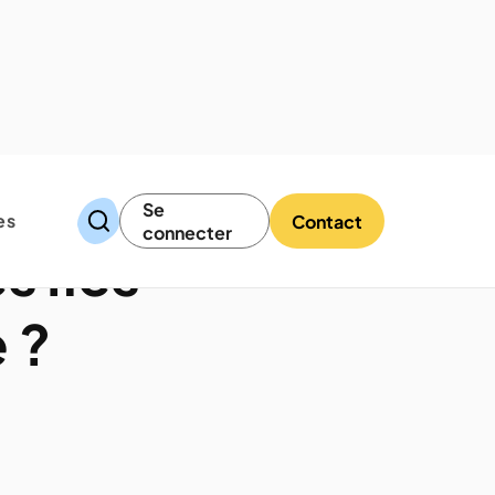
Se
es
Contact
connecter
s îles
e ?