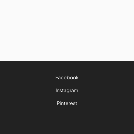
Visiter Barcelone en 3 jours :
L'itinéraire anti-galère (Spécial
Road Trip)
30/3/2026
6 mins
Facebook
Instagram
Pinterest