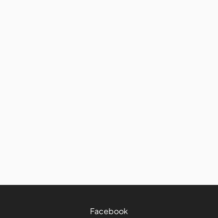
France
Découvrez ce passage oblige
d'une demi-journée lors de
votre séjour en Martinique
7/8/2026
3 mins
Facebook