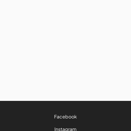
Accessoires de voyage
Comment fonctionne le
partage de connexion avec les
forfaits eSIM pour la France
destinés aux voyageurs
17/6/2026
5 mins
Facebook
Instagram