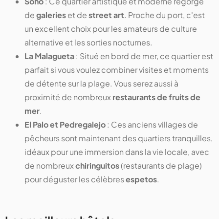
Soho
: Ce quartier artistique et moderne regorge
de
galeries
et de
street art
. Proche du port, c'est
un excellent choix pour les amateurs de culture
alternative et les sorties nocturnes.
La Malagueta
: Situé en bord de mer, ce quartier est
parfait si vous voulez combiner visites et moments
de détente sur la plage. Vous serez aussi à
proximité de nombreux
restaurants de fruits de
mer
.
El Palo et Pedregalejo
: Ces anciens villages de
pêcheurs sont maintenant des quartiers tranquilles,
idéaux pour une immersion dans la vie locale, avec
de nombreux
chiringuitos
(restaurants de plage)
pour déguster les célèbres
espetos
.