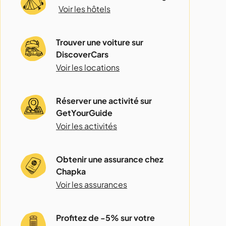
Voir les hôtels
Trouver une voiture sur
DiscoverCars
Voir les locations
Réserver une activité sur
GetYourGuide
Voir les activités
Obtenir une assurance chez
Chapka
Voir les assurances
Profitez de -5% sur votre