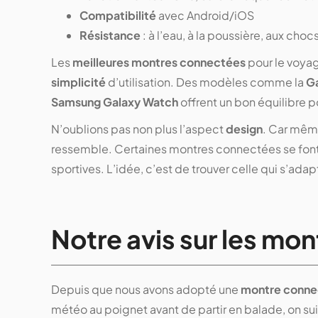
Compatibilité
avec Android/iOS
Résistance
: à l’eau, à la poussière, aux choc
Les
meilleures montres connectées
pour le voyag
simplicité
d’utilisation. Des modèles comme la
Ga
Samsung Galaxy Watch
offrent un bon équilibre po
N’oublions pas non plus l’aspect
design
. Car même
ressemble. Certaines montres connectées se font 
sportives. L’idée, c’est de trouver celle qui s’adap
Notre avis sur les mo
Depuis que nous avons adopté une
montre conne
météo au poignet avant de partir en balade, on suit