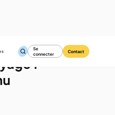
Se
es
Contact
connecter
yage :
nu