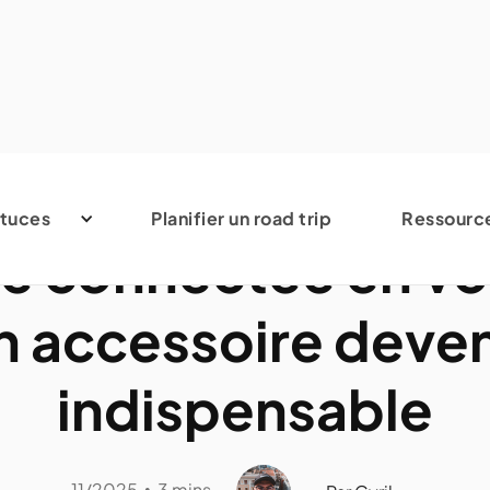
Accessoires de voyage
tuces
Planifier un road trip
Ressourc
e connectée en vo
n accessoire deve
indispensable
11/2025
3 mins
•