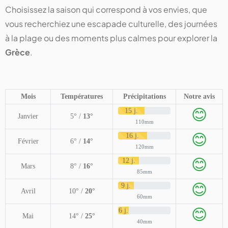
Choisissez la saison qui correspond à vos envies, que
vous recherchiez une escapade culturelle, des journées
à la plage ou des moments plus calmes pour explorer la
Grèce
.
Mois
Températures
Précipitations
Notre avis
😊
15 j.
Janvier
5° /
13°
110mm
😊
16 j.
Février
6° /
14°
120mm
😊
12 j.
Mars
8° /
16°
85mm
😊
9 j.
Avril
10° /
20°
60mm
😊
6 j.
Mai
14° /
25°
40mm