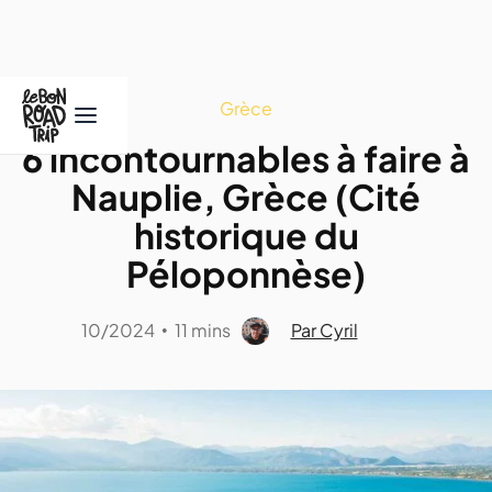
Grèce
6 incontournables à faire à
Nauplie, Grèce (Cité
historique du
Péloponnèse)
10/2024
11 mins
Par Cyril
•