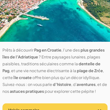
Prêts à découvrir
Pag en Croatie
, l’une des
plus grandes
îles de l’Adriatique
? Entre paysages lunaires, plages
paisibles, traditions séculaires comme la
dentelle de
Pag
, et une vie nocturne électrisante à la
plage de Zrće
,
cette
île croate
offre bien plus qu’un décor idyllique.
Suivez-nous : on vous parle
d’histoire
, d’
aventures
, et de
nos
astuces pratiques
pour explorer cette pépite !