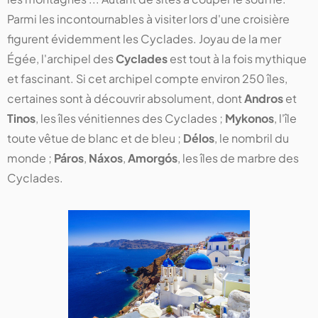
Parmi les incontournables à visiter lors d'une croisière
figurent évidemment les Cyclades. Joyau de la mer
Égée, l'archipel des
Cyclades
est tout à la fois mythique
et fascinant. Si cet archipel compte environ 250 îles,
certaines sont à découvrir absolument, dont
Andros
et
Tinos
, les îles vénitiennes des Cyclades ;
Mykonos
, l'île
toute vêtue de blanc et de bleu ;
Délos
, le nombril du
monde ;
Páros
,
Náxos
,
Amorgós
, les îles de marbre des
Cyclades.