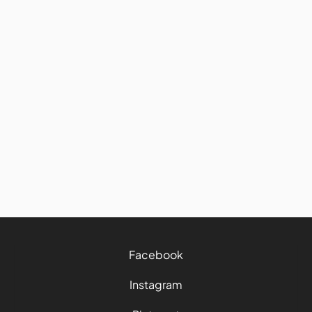
Grèce
7 choses à faire pour visiter le
site archéologique de Mycènes
et environs, Grèce
14/10/2024
13 mins
Facebook
Instagram