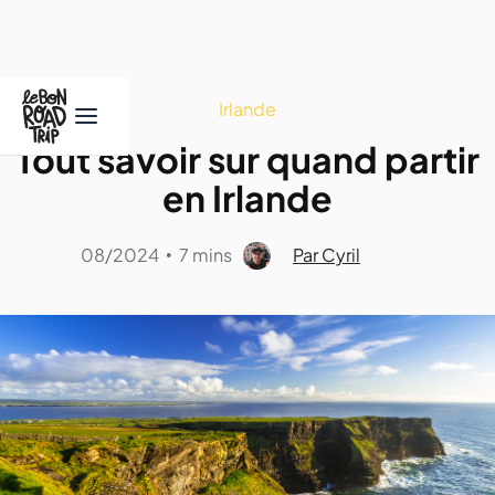
Irlande
Tout savoir sur quand partir
en Irlande
08/2024
7 mins
Par Cyril
•