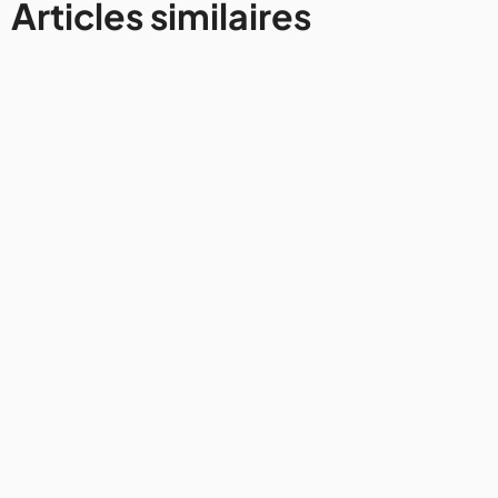
Articles similaires
Irlande
Les 11 incontournables à visiter à
Dublin, capitale de l'Irlande
6/8/2024
12 mins