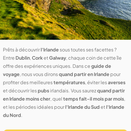
Prêts à découvrir
l'Irlande
sous toutes ses facettes ?
Entre
Dublin
,
Cork
et
Galway
, chaque coin de cette île
offre des expériences uniques. Dans ce
guide de
voyage
, nous vous dirons
quand partir en Irlande
pour
profiter des meilleures
températures
, éviter les
averses
et découvrir les
pubs
irlandais. Vous saurez
quand partir
en Irlande moins cher
, quel
temps fait-il mois par mois
,
et les périodes idéales pour
l'Irlande du Sud
et
l'Irlande
du Nord
.