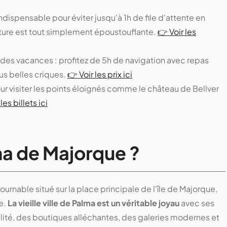
'indispensable pour éviter jusqu'à 1h de file d'attente en
itecture est tout simplement époustouflante.
👉 Voir les
des vacances : profitez de 5h de navigation avec repas
us belles criques.
👉 Voir les prix ici
ur visiter les points éloignés comme le château de Bellver
les billets ici
ma de Majorque ?
ournable situé sur la place principale de l'île de Majorque,
e.
La vieille ville de Palma est un véritable joyau
avec ses
alité, des boutiques alléchantes, des galeries modernes et