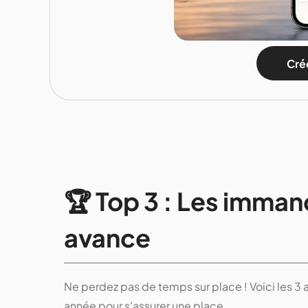
Crée
🏆 Top 3 : Les imman
avance
Ne perdez pas de temps sur place ! Voici les 3 
année pour s'assurer une place.