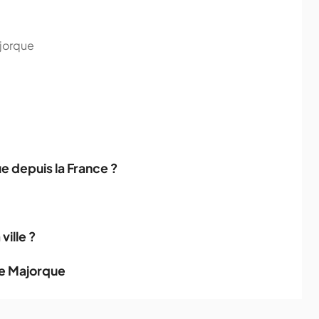
ajorque
 depuis la France ?
ville ?
de Majorque