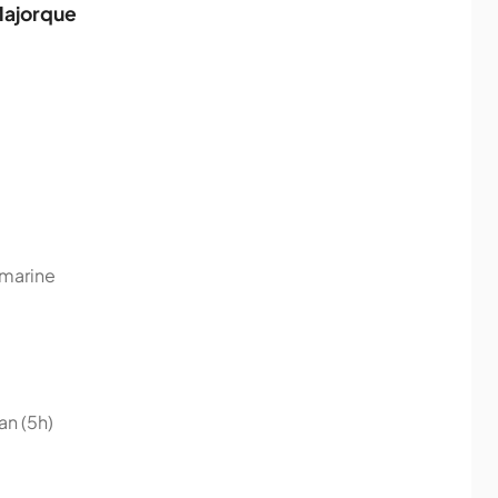
 Majorque
 marine
an (5h)