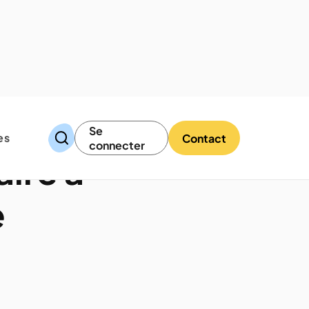
Se
es
Contact
connecter
aire à
e