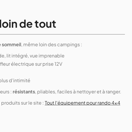
loin de tout
e sommeil
, même loin des campings :
e, lit intégré, vue imprenable
leur électrique sur prise 12V
lus d’intimité
eurs :
résistants
, pliables, faciles à nettoyer et à ranger.
roduits sur le site :
Tout l'équipement pour rando 4x4