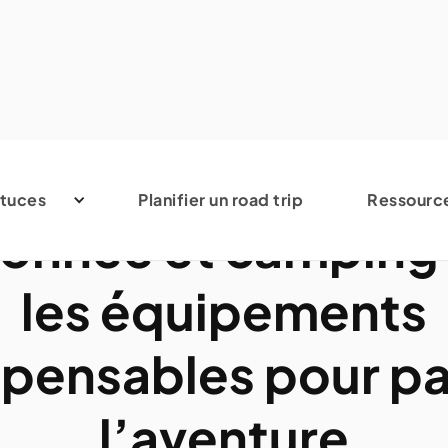
Accessoires de voyage
tuces
Planifier un road trip
Ressourc
onnée et camping-
les équipements
spensables pour par
l’aventure