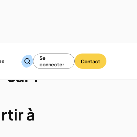
Se
es
Contact
connecter
car :
tir à