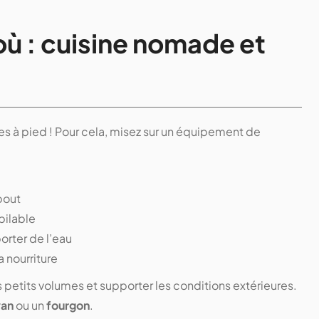
où : cuisine nomade et
es à pied ! Pour cela, misez sur un équipement de
bout
pilable
orter de l’eau
 nourriture
petits volumes et supporter les conditions extérieures.
van
ou un
fourgon
.