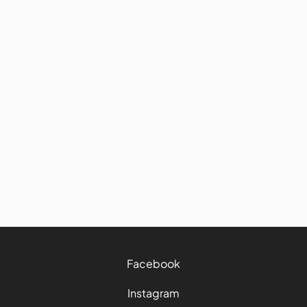
France
Découvrez ce passage oblige
d'une demi-journée lors de
votre séjour en Martinique
7/8/2026
3 mins
Facebook
Instagram