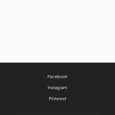
France
Découvrez ce passage oblige
d'une demi-journée lors de
votre séjour en Martinique
7/8/2026
3 mins
Facebook
Instagram
Pinterest