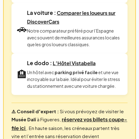
La voiture :
Comparer les loueurs sur
DiscoverCars
🚗
Notre comparateur préféré pour l’Espagne
avec souvent de meilleures assurances locales
que les gros loueurs classiques.
Le dodo :
L’Hôtel Vistabella
🏨
Un hôtel avec
parking privé facile
et une vue
incroyable sur la baie. Idéal pour éviter le stress
du stationnement avec une voiture chargée.
⚠️ Conseil d'expert :
Si vous prévoyez de visiter le
réservez vos billets coupe-
Musée Dalí
à Figueres,
file ici
. En haute saison, les créneaux partent très
vite et l’entrée sans réservation devient