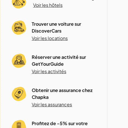
Voir les hôtels
Trouver une voiture sur
DiscoverCars
Voir les locations
Réserver une activité sur
GetYourGuide
Voir les activités
Obtenir une assurance chez
Chapka
Voir les assurances
Profitez de -5% sur votre