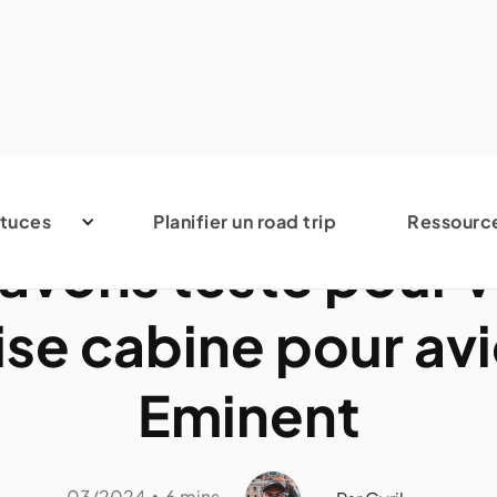
Accessoires de voyage
tuces
Planifier un road trip
Ressourc
avons testé pour v
ise cabine pour av
Eminent
03/2024
6 mins
•