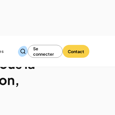
Se
es
Contact
connecter
ous la
ion,