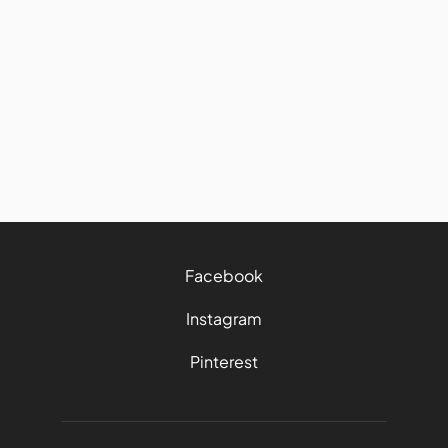
France
City break : ajouter Paris à votre
road trip
21/7/2026
4 mins
Facebook
Instagram
Pinterest