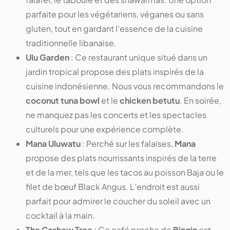
parfaite pour les végétariens, véganes ou sans
gluten, tout en gardant l'essence de la cuisine
traditionnelle libanaise.
Ulu Garden
: Ce restaurant unique situé dans un
jardin tropical propose des plats inspirés de la
cuisine indonésienne. Nous vous recommandons le
coconut tuna bowl
et le
chicken betutu
. En soirée,
ne manquez pas les concerts et les spectacles
culturels pour une expérience complète.
Mana Uluwatu
: Perché sur les falaises,
Mana
propose des plats nourrissants inspirés de la terre
et de la mer, tels que les tacos au poisson Baja ou le
filet de bœuf Black Angus. L’endroit est aussi
parfait pour admirer le coucher du soleil avec un
cocktail à la main.
The Cashew Tree
: Ce café proche de
Bingin
est