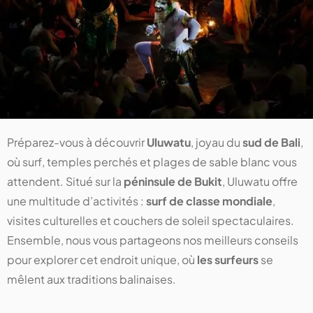
Préparez-vous à découvrir
Uluwatu
, joyau du
sud de Bali
,
où surf, temples perchés et plages de sable blanc vous
attendent. Situé sur la
péninsule de Bukit
, Uluwatu offre
une multitude d’activités :
surf de classe mondiale
,
visites culturelles et couchers de soleil spectaculaires.
Ensemble, nous vous partageons nos meilleurs conseils
pour explorer cet endroit unique, où
les surfeurs
se
mêlent aux traditions balinaises.