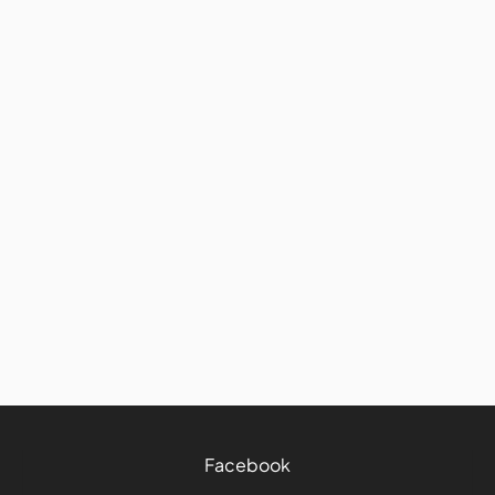
Avis et conseils
Road trip : comment bien
manger et garder ses bonnes
habitudes sur la route
27/7/2026
4 mins
Facebook