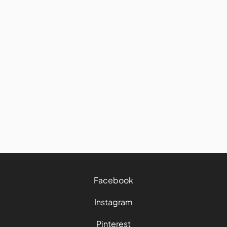
Avis et conseils
Road trip : comment bien
manger et garder ses bonnes
habitudes sur la route
27/7/2026
4 mins
Facebook
Instagram
Pinterest