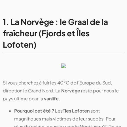
1. La Norvège : le Graal de la
fraîcheur (Fjords et Îles
Lofoten)
Si vous cherchez à fuir les 40°C de l'Europe du Sud,
direction le Grand Nord. La
Norvège
reste pour nous le
pays ultime pour la
vanlife
.
Pourquoi cet été ?
Les
îles Lofoten
sont
magnifiques mais victimes de leur succès. Pour
plus de calme, poussez vers le Nord jusqu'à l'île de