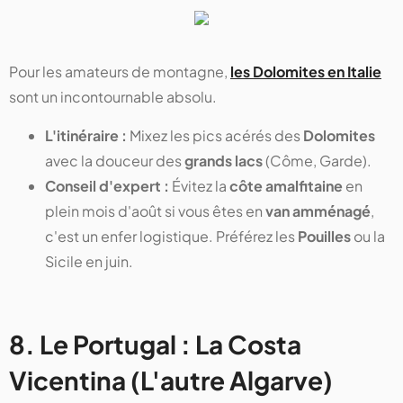
Pour les amateurs de montagne,
les Dolomites en Italie
sont un incontournable absolu.
L'itinéraire :
Mixez les pics acérés des
Dolomites
avec la douceur des
grands lacs
(Côme, Garde).
Conseil d'expert :
Évitez la
côte amalfitaine
en
plein mois d'août si vous êtes en
van amménagé
,
c'est un enfer logistique. Préférez les
Pouilles
ou la
Sicile en juin.
8. Le Portugal : La Costa
Vicentina (L'autre Algarve)