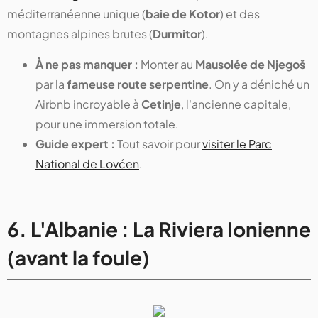
méditerranéenne unique (
baie de Kotor
) et des
montagnes alpines brutes (
Durmitor
).
À ne pas manquer :
Monter au
Mausolée de Njegoš
par la
fameuse route serpentine
. On y a déniché un
Airbnb incroyable à
Cetinje
, l'ancienne capitale,
pour une immersion totale.
Guide expert :
Tout savoir pour
visiter le Parc
National de Lovćen
.
6. L'Albanie : La Riviera Ionienne
(avant la foule)