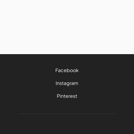
manger et garder ses bonnes
habitudes sur la route
27/7/2026
4 mins
Facebook
Instagram
Pinterest