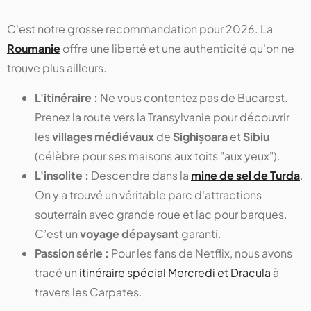
C'est notre grosse recommandation pour 2026. La
Roumanie
offre une liberté et une authenticité qu'on ne
trouve plus ailleurs.
L'itinéraire :
Ne vous contentez pas de Bucarest.
Prenez la route vers la Transylvanie pour découvrir
les
villages médiévaux
de
Sighișoara
et
Sibiu
(célèbre pour ses maisons aux toits "aux yeux").
L'insolite :
Descendre dans la
mine de sel de Turda
.
On y a trouvé un véritable parc d'attractions
souterrain avec grande roue et lac pour barques.
C’est un
voyage dépaysant
garanti.
Passion série :
Pour les fans de Netflix, nous avons
tracé un
itinéraire spécial Mercredi et Dracula
à
travers les Carpates.