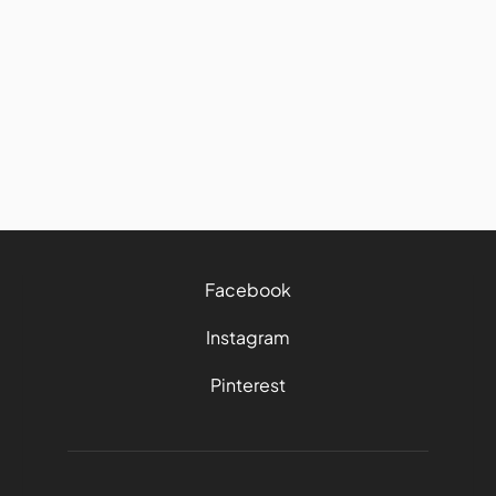
Road trip : comment bien
manger et garder ses bonnes
habitudes sur la route
27/7/2026
4 mins
Facebook
Instagram
Pinterest