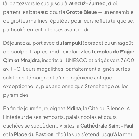
là, partez vers le sud jusqu’à
Wied iż-Żurrieq
, d’où
partent les bateaux pour la
Grotte Bleue
— un ensemble
de grottes marines réputées pour leurs reflets turquoise,
particulièrement intenses avant midi.
Déjeunez au port avec du
lampuki
(dorade) ou un ragoût
de poulpe. L’après-midi, explorez les
temples de Ħaġar
Qim et Mnajdra
, inscrits à l’UNESCO et érigés vers 3600
av. J.-C. Leurs mégalithes, parfaitement alignés sur les
solstices, témoignent d’une ingénierie antique
exceptionnelle, plus ancienne que Stonehenge ou les
pyramides.
En fin de journée, rejoignez
Mdina
, la Cité du Silence. À
l’intérieur de ses remparts, palais nobles et cours
cachées se succèdent. Visitez la
Cathédrale Saint-Paul
et la
Place du Bastion
, d’où la vue s’étend jusqu’à la mer.