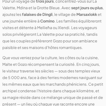
Pour un voyage de
trois jours
, concentrez-vous sur La
Valette, Mdina et la Grotte Bleue. Avec
sept jours ou plus
,
ajoutez les
falaises de Dingli
, le village de
Marsaxlokk
et
une journée entière à
Comino
. Les familles équilibreront
visites et détente à Mellieħa ou Xlendi. Les voyageurs
solos privilégieront La Valette pour sa praticité, tandis
que les couples préféreront Gozo pour son ambiance
paisible et ses maisons d’hôtes romantiques.
Que vous veniez pour la culture, les côtes ou la cuisine,
Malte et Gozo récompensent la curiosité. En cinq jours,
le visiteur traverse les siècles — sous des temples vieux
de 5 000 ans, face à des ferries modernes naviguant sur
les mêmes eaux que les marchands phéniciens. Ce petit
archipel condense l’histoire dans chaque kilomètre, et
sa magie réside dans ce mélange unique de passé et de
présent — un lieu où chaque vue raconte encore une