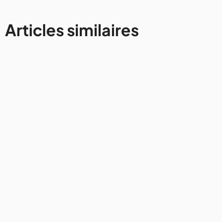
Articles similaires
Autres destinations
Road trip en Algérie : ce qu'il
faut savoir avant de louer une
voiture