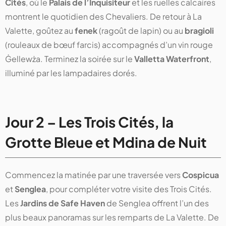
Cités
, où le
Palais de l’Inquisiteur
et les ruelles calcaires
montrent le quotidien des Chevaliers. De retour à La
Valette, goûtez au
fenek
(ragoût de lapin) ou au
bragioli
(rouleaux de bœuf farcis) accompagnés d’un vin rouge
Ġellewża. Terminez la soirée sur le
Valletta Waterfront
,
illuminé par les lampadaires dorés.
Jour 2 – Les Trois Cités, la
Grotte Bleue et Mdina de Nuit
Commencez la matinée par une traversée vers
Cospicua
et
Senglea
, pour compléter votre visite des Trois Cités.
Les
Jardins de Safe Haven
de Senglea offrent l’un des
plus beaux panoramas sur les remparts de La Valette. De