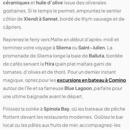
céramiques
et
huile d’olive
issue des oliveraies
gozitaines. Si le temps le permet, empruntez le sentier
côtier de
Xlendi à Sannat
, bordé de thym sauvage et de
câpriers.
Reprenez le ferry vers Malte en début d’après-midi et
terminez votre voyage à
Sliema
ou
Saint-Julien
. La
promenade de Sliema longe la baie de
Balluta
, bordée
de cafés servant la
ftira
(pain plat maltais garni de
tomates, d’olives et de thon). Pour un dernier instant
magique, optez pour les
excursions en bateau à Comino
autour de l’île et sa fameuse
Blue Lagoon
, parfaite pour
une ultime baignade avant le départ.
Finissez la soirée à
Spinola Bay
, où les bateaux de pêche
flottent devant les restaurants modernes. Goûtez le bar
local ou les pâtes aux fruits de mer, accompagnez-les