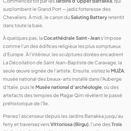
Commencez tôt par les
Jardins d’Upper Barrakka
, qui
surplombent le Grand Port — jadis forteresse des
Chevaliers. À midi, le canon du
Saluting Battery
retentit
dans toute la baie.
À quelques pas, la
Cocathédrale Saint-Jean
s’impose
comme l’un des édifices religieux les plus somptueux
d’Europe. À l’intérieur, les sculptures dorées encadrent
La Décollation de Saint Jean-Baptiste
de Caravage, la
seule œuvre signée de l’artiste. Ensuite, visitez le
MUŻA
,
musée national des beaux-arts installé dans l’Auberge
d’Italie, puis le
Musée national d’archéologie
, où des
artefacts des temples de Ħaġar Qim révèlent le passé
préhistorique de l’île.
Prenez l’ascenseur depuis les Jardins Barrakka jusqu’au
ferry et traversez vers
Vittoriosa (Birgu)
, l’une des
Trois