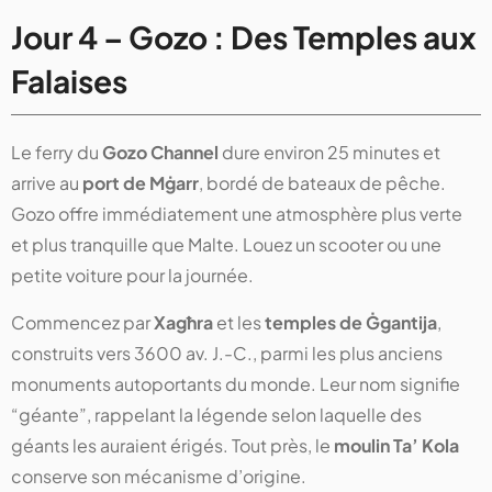
Jour 4 – Gozo : Des Temples aux
Falaises
Le ferry du
Gozo Channel
dure environ 25 minutes et
arrive au
port de Mġarr
, bordé de bateaux de pêche.
Gozo offre immédiatement une atmosphère plus verte
et plus tranquille que Malte. Louez un scooter ou une
petite voiture pour la journée.
Commencez par
Xagħra
et les
temples de Ġgantija
,
construits vers 3600 av. J.-C., parmi les plus anciens
monuments autoportants du monde. Leur nom signifie
“géante”, rappelant la légende selon laquelle des
géants les auraient érigés. Tout près, le
moulin Ta’ Kola
conserve son mécanisme d’origine.