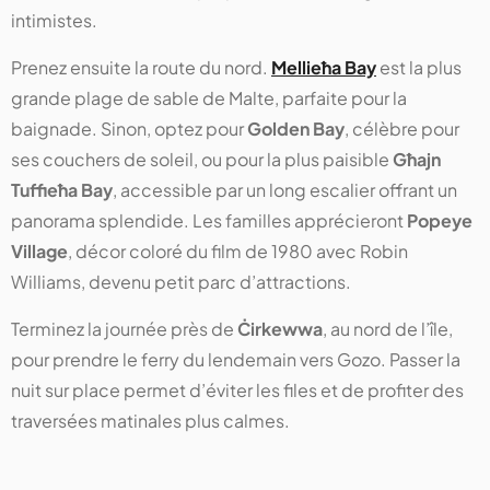
intimistes.
Prenez ensuite la route du nord.
Mellieħa Bay
est la plus
grande plage de sable de Malte, parfaite pour la
baignade. Sinon, optez pour
Golden Bay
, célèbre pour
ses couchers de soleil, ou pour la plus paisible
Għajn
Tuffieħa Bay
, accessible par un long escalier offrant un
panorama splendide. Les familles apprécieront
Popeye
Village
, décor coloré du film de 1980 avec Robin
Williams, devenu petit parc d’attractions.
Terminez la journée près de
Ċirkewwa
, au nord de l’île,
pour prendre le ferry du lendemain vers Gozo. Passer la
nuit sur place permet d’éviter les files et de profiter des
traversées matinales plus calmes.