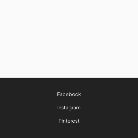
Autres destinations
Location de voiture en Islande :
guide complet pour votre road
trip
8/6/2026
15 mins
Facebook
Instagram
Pinterest