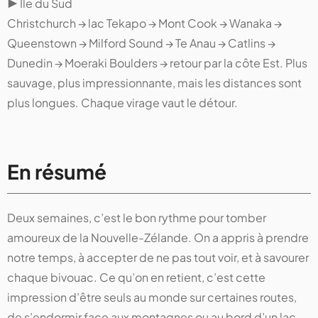
▶ Île du Sud
Christchurch → lac Tekapo → Mont Cook → Wanaka →
Queenstown → Milford Sound → Te Anau → Catlins →
Dunedin → Moeraki Boulders → retour par la côte Est. Plus
sauvage, plus impressionnante, mais les distances sont
plus longues. Chaque virage vaut le détour.
En résumé
Deux semaines, c’est le bon rythme pour tomber
amoureux de la Nouvelle-Zélande. On a appris à prendre
notre temps, à accepter de ne pas tout voir, et à savourer
chaque bivouac. Ce qu’on en retient, c’est cette
impression d’être seuls au monde sur certaines routes,
de s’endormir face aux montagnes ou au bord d’un lac,