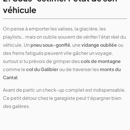
véhicule
On pense à emporter les valises, la glacière, les
playlists… mais on oublie souvent de vérifier l’état réel du
véhicule. Un
pneu sous-gonflé
, une
vidange oubliée
ou
des freins fatigués peuvent vite gâcher un voyage,
surtout si tu prévois de grimper des
cols de montagne
comme le
col du Galibier
ou de traverser les
monts du
Cantal
.
Avant de partir, un check-up complet est indispensable.
Ce petit détour chez le garagiste peut t’épargner bien
des galères.