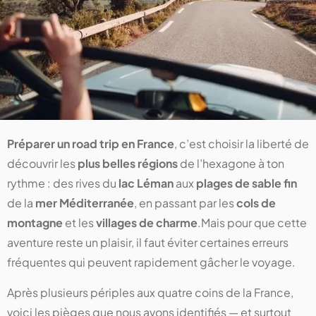
Préparer un road trip en France
, c’est choisir la liberté de
découvrir les
plus belles régions
de l’hexagone à ton
rythme : des rives du
lac Léman
aux
plages de sable fin
de la
mer Méditerranée
, en passant par les
cols de
montagne
et les
villages de charme
.Mais pour que cette
aventure reste un plaisir, il faut éviter certaines erreurs
fréquentes qui peuvent rapidement gâcher le voyage.
Après plusieurs périples aux quatre coins de la France,
voici les pièges que nous avons identifiés — et surtout