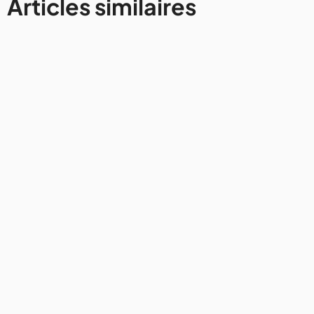
Articles similaires
Avis et conseils
Comment rester connecté à
Internet lors d'un voyage en van
31/7/2026
4mins