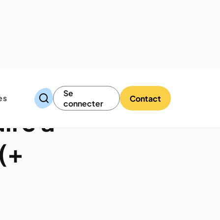
Se
es
Contact
connecter
ire à
(+