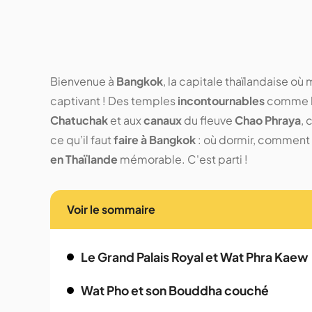
Bienvenue à
Bangkok
, la capitale thaïlandaise où
captivant ! Des temples
incontournables
comme 
Chatuchak
et aux
canaux
du fleuve
Chao Phraya
, 
ce qu’il faut
faire à Bangkok
: où dormir, comment 
en Thaïlande
mémorable. C'est parti !
Voir le sommaire
Le Grand Palais Royal et Wat Phra Kaew
Wat Pho et son Bouddha couché