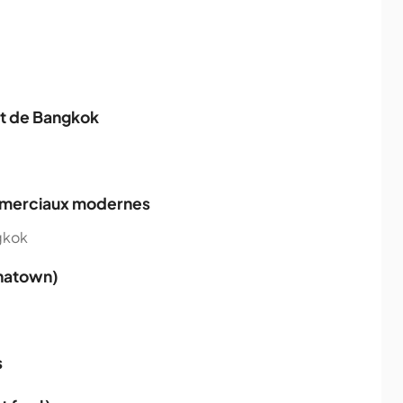
rt de Bangkok
ommerciaux modernes
gkok
inatown)
s