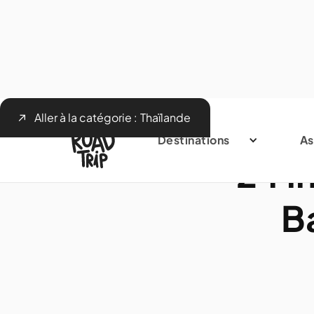
Aller à la catégorie :
Thaïlande
Destinations
As
24 i
B