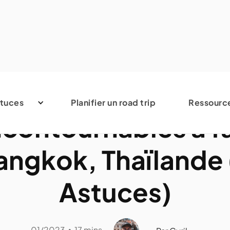
Thaïlande
tuces
Planifier un road trip
Ressourc
ncontournables à fa
angkok, Thaïlande 
Astuces)
01/2023
17 mins
•