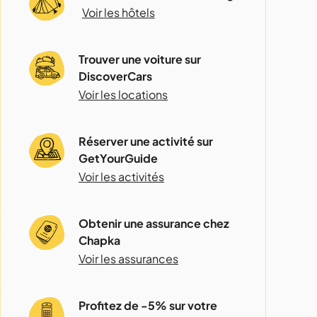
Voir les hôtels
Trouver une voiture sur
DiscoverCars
Voir les locations
Réserver une activité sur
GetYourGuide
Voir les activités
Obtenir une assurance chez
Chapka
Voir les assurances
Profitez de -5% sur votre