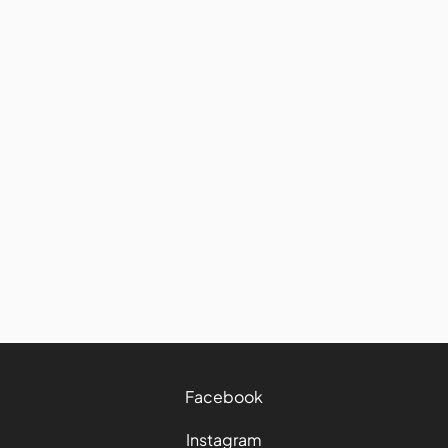
Avis et conseils
Road trip : comment bien
manger et garder ses bonnes
habitudes sur la route
27/7/2026
4 mins
Facebook
Instagram