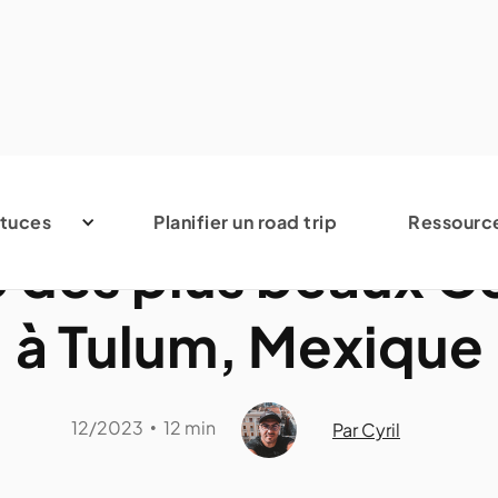
Mexique
tuces
Planifier un road trip
Ressourc
5 des plus beaux C
à Tulum, Mexique
12/2023
12 min
•
Par Cyril