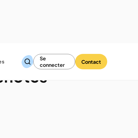
Se
es
Contact
connecter
énotes